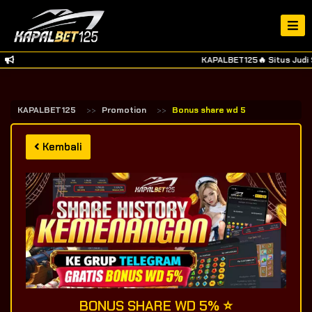
KAPALBET125🔥 Situs Judi Sl
KAPALBET125
Promotion
Bonus share wd 5
Kembali
BONUS SHARE WD 5% ⭐