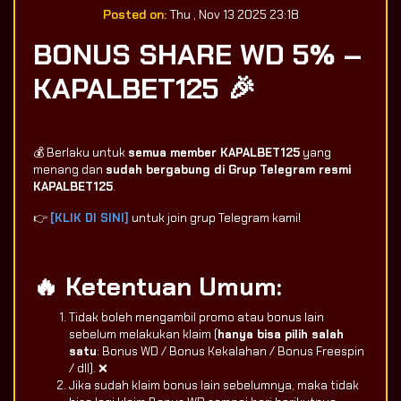
Posted on:
Thu , Nov 13 2025 23:18
BONUS SHARE WD 5% –
KAPALBET125 🎉
💰 Berlaku untuk
semua member KAPALBET125
yang
menang dan
sudah bergabung di Grup Telegram resmi
KAPALBET125
.
👉
[KLIK DI SINI]
untuk join grup Telegram kami!
🔥 Ketentuan Umum:
Tidak boleh mengambil promo atau bonus lain
sebelum melakukan klaim (
hanya bisa pilih salah
satu
: Bonus WD / Bonus Kekalahan / Bonus Freespin
/ dll). ❌
Jika sudah klaim bonus lain sebelumnya, maka tidak