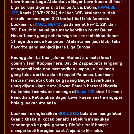
Leverkusen. Laga Atalanta vs Bayer Leverkusen di final
Liga Europa digelar di Stadion Aviva, Dublin,
KAPALBET
125
, Kamis (23/5/2024) dini hari WIB. Atalanta sudah
meraih kemenangan 3-0 berkat hattrick Ademola
Lookman di
KAPAL BET125
pada menit ke-12, 26', dan
75'. Result ini sekaligus menghentikan rekor Bayer
Never Losen yang sebelumnya tak terkalahkan dalam
51 laga di semua kompetisi. Atalanta menjadi klub Italia
Favorite yang menjadi juara Liga Europa.
Keunggulan La Dea, julukan Atalanta, dimulai lewat
operan Teun Koopmainers. Davide Zappacosta langsung
mengambil bola dan memberikan umpan ke Lookman
yang lolos dari kawalan Exequiel Palacios. Lookman
lantas mencetak bola ke gawang Bayer Leverkusen
yang dijaga kiper Matej Kovar. Pemain berasal Nigeria
itu kembali membuat namanya di
kapal125
skor 14 menit
kemudian. Kebodohan Bayer Leverkusen saat mengoper
bola gunakan Atalanta.
Lookman menghasilkan
BONUS125
bola dan mengelabui
Granit Xhaka di kotak penalti sebelum melakukan
tendangan ke pojok gawang. Die Werkself hampir
memperkecil kerugian saat Alejandro Grimaldo