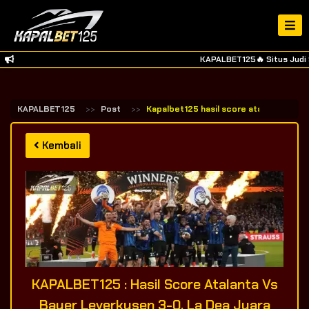
KAPALBET125🔥 Situs Judi Sl
KAPALBET125
Post
Kapalbet125 hasil score atalanta vs bay
Kembali
KAPALBET125 : Hasil Score Atalanta Vs
Bayer Leverkusen 3-0, La Dea Juara