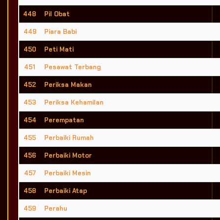
448
Pil Obat
449
Piara Babi
450
Peti Mati
451
Pesawat Terbang
452
Periksa Makan
453
Periksa Kehamilan
454
Perempatan
455
Perbaiki Rumah
456
Perbaiki Motor
457
Perbaiki Mesin
458
Perbaiki Atap
459
Perahu