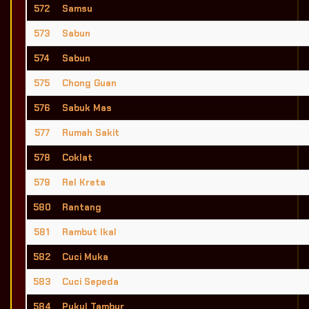
572
Samsu
573
Sabun
574
Sabun
575
Chong Guan
576
Sabuk Mas
577
Rumah Sakit
578
Coklat
579
Rel Kreta
580
Rantang
581
Rambut Ikal
582
Cuci Muka
583
Cuci Sepeda
584
Pukul Tambur