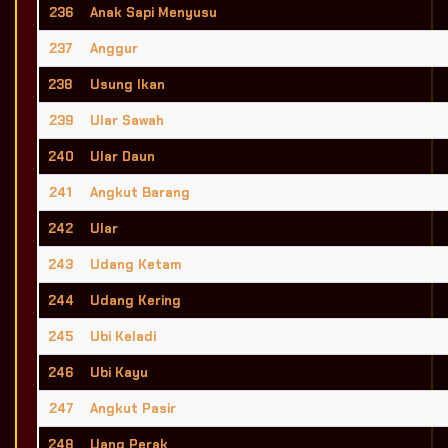
236
Anak Sapi Menyusu
237
Anggur
238
Usung Ikan
239
Ular Sawah
240
Ular Daun
241
Angkut Barang
242
Ular
243
Udang Ketam
244
Udang Kering
245
Ubi Keladi
246
Ubi Kayu
247
Angkut Pasir
248
Uang Perak