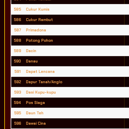
585
Cukur Kumis
586
Cukur Rambut
587
Primadona
588
Potong Pohon
589
Dacin
590
Danau
591
Dapat Lencana
592
Dapur Tanah/Anglo
593
Dasi Kupu-kupu
594
Pos Siaga
595
Daun Teh
596
Dawai Cina