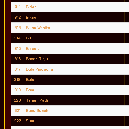
311
Bidan
312
Biksu
313
Biksu Wanita
314
Bis
315
Biscuit
316
Bocah Tinju
317
Bola Pingpong
318
Bolu
319
Bom
320
Tanam Padi
321
Susu Bubuk
322
Susu