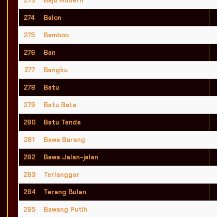
273
Baju Modern
274
Balon
275
Bamboo
276
Ban
277
Bangku
278
Batu
279
Batu Bata
280
Batu Tanda
281
Bawa Barang
282
Bawa Jalan-jalan
283
Terlanggar
284
Terang Bulan
285
Bawang Putih