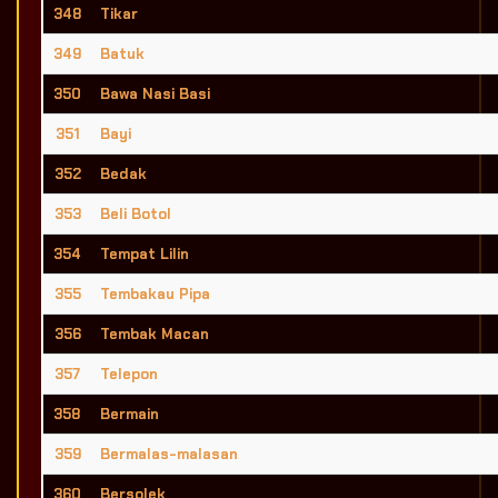
348
Tikar
349
Batuk
350
Bawa Nasi Basi
351
Bayi
352
Bedak
353
Beli Botol
354
Tempat Lilin
355
Tembakau Pipa
356
Tembak Macan
357
Telepon
358
Bermain
359
Bermalas-malasan
360
Bersolek