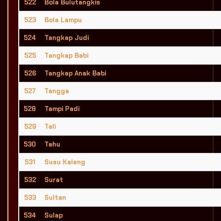
522
Bola Bulutangkis
523
Bola Lampu
524
Tangkap Judi
525
Tangkap Babi
526
Tangkap Anak Babi
527
Tangga
528
Tampi Padi
529
Tali
530
Tahu
531
Susu Kaleng
532
Surat
533
Sultan
534
Sulap