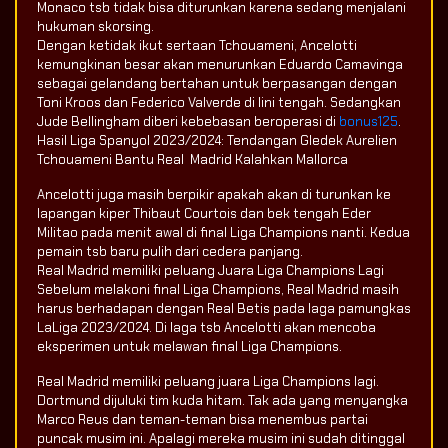
Monaco tsb tidak bisa diturunkan karena sedang menjalani
hukuman skorsing.
Dengan ketidak ikut sertaan Tchouameni, Ancelotti
kemungkinan besar akan menurunkan Eduardo Camavinga
sebagai gelandang bertahan untuk berpasangan dengan
Toni Kroos dan Federico Valverde di lini tengah. Sedangkan
Jude Bellingham diberi kebebasan beroperasi di
bonus125
.
Hasil Liga Spanyol 2023/2024: Tendangan Gledek Aurelien
Tchouameni Bantu Real Madrid Kalahkan Mallorca
Ancelotti juga masih berpikir apakah akan di turunkan ke
lapangan kiper Thibaut Courtois dan bek tengah Eder
Militao pada menit awal di final Liga Champions nanti. Kedua
pemain tsb baru pulih dari cedera panjang.
Real Madrid memiliki peluang Juara Liga Champions Lagi
Sebelum melakoni final Liga Champions, Real Madrid masih
harus berhadapan dengan Real Betis pada laga pamungkas
LaLiga 2023/2024. Di laga tsb Ancelotti akan mencoba
eksperimen untuk melawan final Liga Champions.
Real Madrid memiliki peluang juara Liga Champions lagi.
Dortmund dijuluki tim kuda hitam. Tak ada yang menyangka
Marco Reus dan teman-teman bisa menembus partai
puncak musim ini. Apalagi mereka musim ini sudah ditinggal